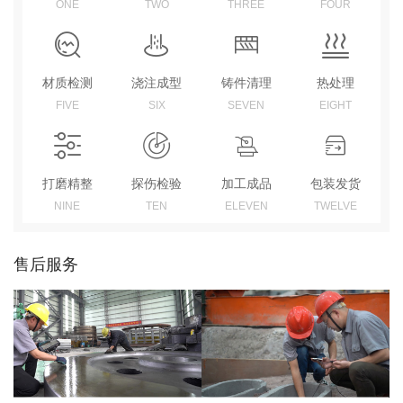
ONE
TWO
THREE
FOUR
材质检测
浇注成型
铸件清理
热处理
FIVE
SIX
SEVEN
EIGHT
打磨精整
探伤检验
加工成品
包装发货
NINE
TEN
ELEVEN
TWELVE
售后服务