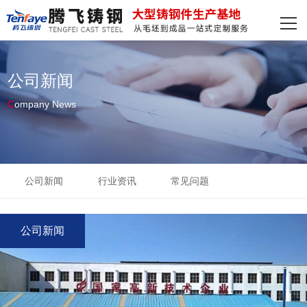
网站首页
主营产品
公司新闻
客户案例
C
ompany News
装备实力
新闻资讯
公司新闻
行业资讯
常见问题
关于我们
联系我们
公司新闻