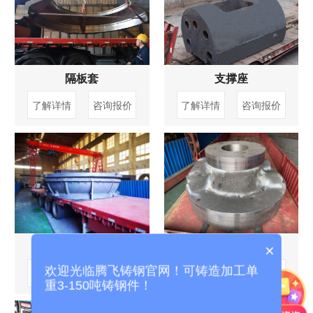
隔板套
支撑座
了解详情
咨询报价
了解详情
咨询报价
气囊段
型嘴
×
欢迎光临腾飞铸钢官网！可铸造加工单
了解详情
咨询报价
了解详情
咨询报价
重3-150吨铸钢件！