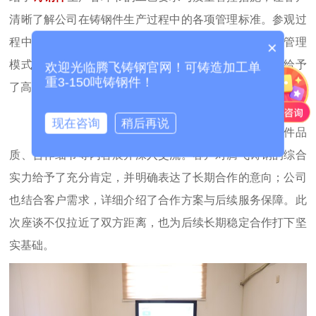
清晰了解公司在铸钢件生产过程中的各项管理标准。参观过
程中，客户结合讲解内容与现场实际，对厂区规范化的管理
×
模式、性能优良的生产设备以及各工序严谨的操作流程给予
欢迎光临腾飞铸钢官网！可铸造加工单
重3-150吨铸钢件！
了高度评价，充分认可公司在品质把控上的专业与认真。
三、深入座谈，
共商合作新方向
现在咨询
稍后再说
参观结束后，
腾飞铸钢
相关负责人与客户围绕铸钢件品
质、合作细节等内容展开深入交流。客户对腾飞铸钢的综合
实力给予了充分肯定，并明确表达了长期合作的意向；公司
也结合客户需求，详细介绍了合作方案与后续服务保障。此
次座谈不仅拉近了双方距离，也为后续长期稳定合作打下坚
实基础。